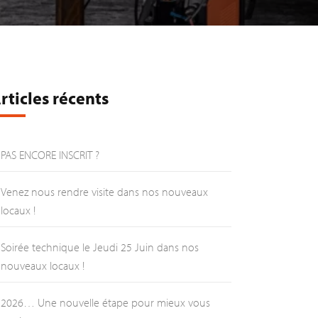
rticles récents
PAS ENCORE INSCRIT ?
Venez nous rendre visite dans nos nouveaux
locaux !
Soirée technique le Jeudi 25 Juin dans nos
nouveaux locaux !
2026… Une nouvelle étape pour mieux vous