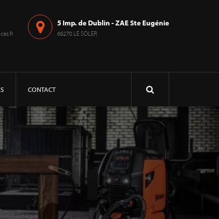
5 Imp. de Dublin - ZAE Ste Eugénie
es.fr
66270 LE SOLER
ÉS
CONTACT