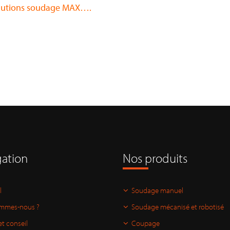
lutions soudage MAX….
ation
Nos produits
l
Soudage manuel
ommes-nous ?
Soudage mécanisé et robotisé
et conseil
Coupage