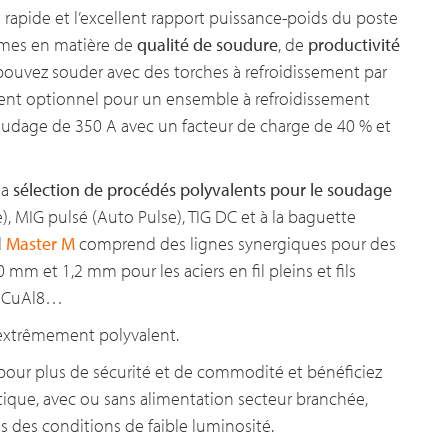
n rapide et l’excellent rapport puissance-poids du poste
rmes en matière de
qualité de soudure
, de
productivité
 pouvez souder avec des torches à refroidissement par
ment optionnel pour un ensemble à refroidissement
oudage de 350 A avec un facteur de charge de 40 % et
la
sélection de procédés polyvalents pour le soudage
 MIG pulsé (Auto Pulse), TIG DC et à la baguette
d
Master M
comprend des lignes synergiques pour des
 mm et 1,2 mm pour les aciers en fil pleins et fils
3/ CuAl8…
 extrêmement polyvalent.
our plus de sécurité et de commodité et bénéficiez
ique, avec ou sans alimentation secteur branchée,
ns des conditions de faible luminosité.