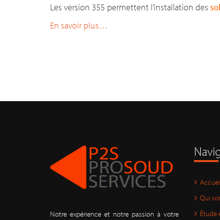
Les version 355 permettent l’installation des
so
En savoir plus…
Navig
Accuei
Qui s
Étude 
Notre expérience et notre passion à votre