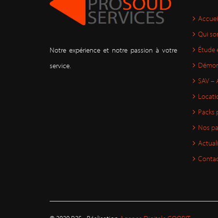
Accuei
Qui s
Étude 
Notre expérience et notre passion à votre
Démon
service.
SAV – 
Locati
Packs 
Nos pa
Actual
Conta