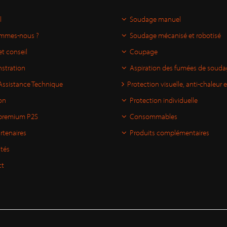
l
Soudage manuel
ommes-nous ?
Soudage mécanisé et robotisé
et conseil
Coupage
stration
Aspiration des fumées de soud
Assistance Technique
Protection visuelle, anti-chaleur 
on
Protection individuelle
premium P2S
Consommables
rtenaires
Produits complémentaires
ités
ct