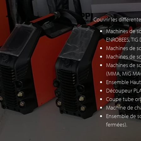
Couvrir les différent
Machines de s
ENROBEES, TIG 
Machines de so
Machines de s
Machines de so
(MMA, MIG MA
Ensemble Haute
Découpeur PLA
Coupe tube orb
Machine de cha
Ensemble de so
fermées).