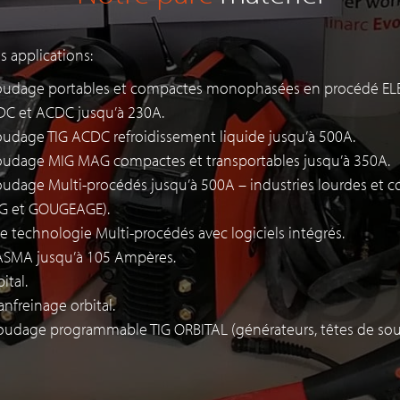
es applications:
oudage portables et compactes monophasées en procédé E
DC et ACDC jusqu’à 230A.
udage TIG ACDC refroidissement liquide jusqu’à 500A.
oudage MIG MAG compactes et transportables jusqu’à 350A.
udage Multi-procédés jusqu’à 500A – industries lourdes et c
G et GOUGEAGE).
 technologie Multi-procédés avec logiciels intégrés.
SMA jusqu’à 105 Ampères.
ital.
nfreinage orbital.
udage programmable TIG ORBITAL (générateurs, têtes de so