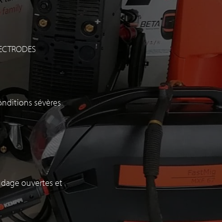
LECTRODES
onditions sévères
udage ouvertes et