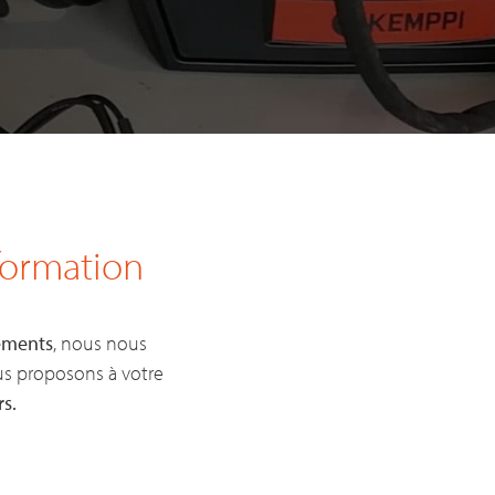
 formation
pements
, nous nous
us proposons à votre
rs.