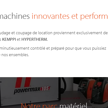
machines
innovantes et perform
dage et coupage de location proviennent exclusivement de
s
KEMPPI
et
HYPERTHERM.
minutieusement contrôlé et préparé pour que vous puissiez p
e nos ensembles.
Notre parc
matériel