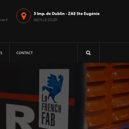
5 Imp. de Dublin - ZAE Ste Eugénie
es.fr
66270 LE SOLER
ÉS
CONTACT