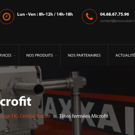
Lun - Ven : 8h-12h / 14h-18h
04.68.67.75.96
contact@prosoudservic
RVICES
NOS PRODUITS
NOS PARTENAIRES
ACTUALIT
crofit
age TIG Orbital Axxair
>
Têtes fermées Microfit