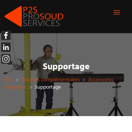
Supportage
P2S
>
Produits complémentaires
>
Accessoires
tuyauteur
>
Supportage