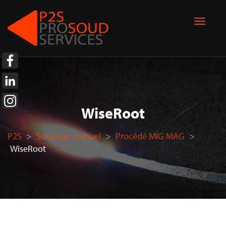
WiseRoot
P2S
>
Soudage manuel
>
Procédé MIG MAG
>
WiseRoot