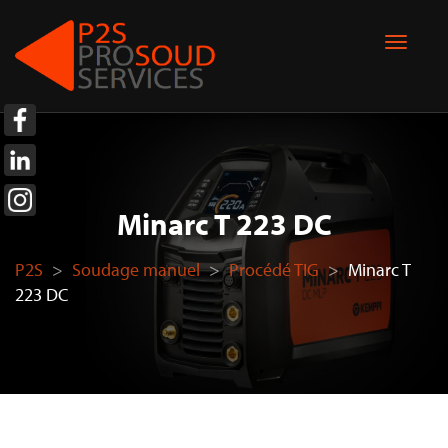
Minarc T 223 DC
P2S
>
Soudage manuel
>
Procédé TIG
>
Minarc T
223 DC