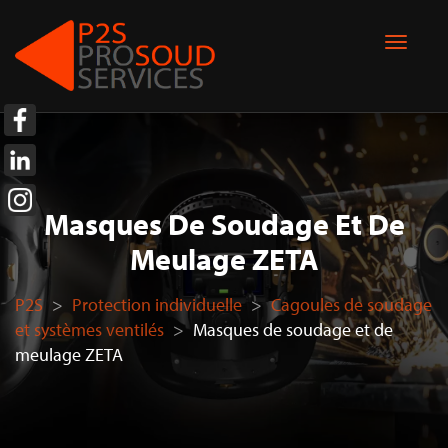
Masques De Soudage Et De
Meulage ZETA
P2S
>
Protection individuelle
>
Cagoules de soudage
et systèmes ventilés
>
Masques de soudage et de
meulage ZETA