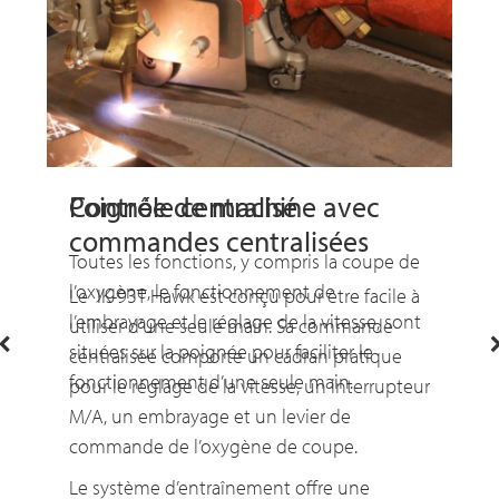
Poignée de machine avec
Contrôle centralisé
commandes centralisées
Toutes les fonctions, y compris la coupe de
l’oxygène, le fonctionnement de
Le IK-93T Hawk est conçu pour être facile à
l’embrayage et le réglage de la vitesse, sont
utiliser d’une seule main. Sa commande
situées sur la poignée pour faciliter le
centralisée comporte un cadran pratique
fonctionnement d’une seule main.
pour le réglage de la vitesse, un interrupteur
M/A, un embrayage et un levier de
commande de l’oxygène de coupe.
Le système d’entraînement offre une