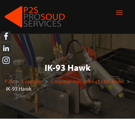
IK-93 Hawk
P2S
>
Coupage
>
Coupage mécanisé et CNC Koike
>
IK-93 Hawk