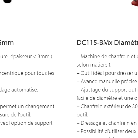
15mm
DC115-BMx Diamèt
vure- épaisseur < 3mm (
– Machine de chanfrein et 
selon matière ).
ncentrique pour tous les
– Outil idéal pour dresser
– Avance manuelle précise 
udage automatisé.
– Ajustage du support out
facile de diamètre et une op
 : permet un changement
– Chanfrein extérieur de 30
ure de l’outil.
outil.
avec l’option de support
– Dressage et chanfrein en
– Possibilité d’utiliser deu