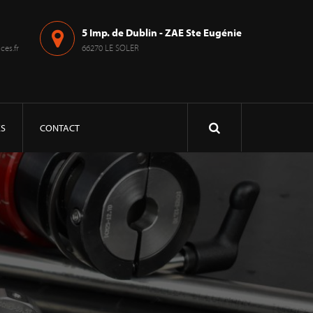
5 Imp. de Dublin - ZAE Ste Eugénie
es.fr
66270 LE SOLER
ÉS
CONTACT