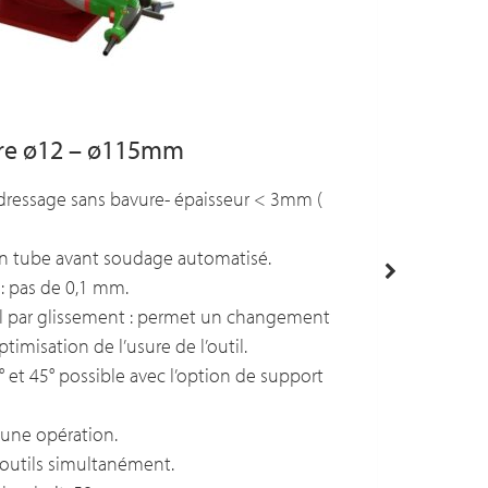
re ø12 – ø115mm
DC25-M
dressage sans bavure- épaisseur < 3mm (
– Machine
– Nouveau
 un tube avant soudage automatisé.
– 220-240
: pas de 0,1 mm.
– Avance 
il par glissement : permet un changement
– Légère 
timisation de l’usure de l’outil.
– Livré av
° et 45° possible avec l’option de support
batterie r
– 2 vitess
 une opération.
– Serrage 
x outils simultanément.
ressort.